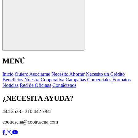
MENÚ
I
n
i
c
i
o
Q
u
i
e
r
o
A
s
o
c
i
a
r
m
e
N
e
c
e
s
i
t
o
A
h
o
r
r
a
r
N
e
c
e
s
i
t
o
u
n
C
r
é
d
i
t
o
B
e
n
e
f
i
c
i
o
s
N
u
e
s
t
r
a
C
o
o
p
e
r
a
t
i
v
a
C
a
m
p
a
ñ
a
s
C
o
m
e
r
c
i
a
l
e
s
F
o
r
m
a
t
o
s
N
o
t
i
c
i
a
s
R
e
d
d
e
O
f
i
c
i
n
a
s
C
o
n
t
á
c
t
e
n
o
s
¿NECESITA AYUDA?
444 2533 · 310 442 7841
cootrasena@cootrasena.com