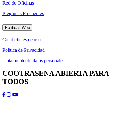
R
e
d
d
e
O
f
i
c
i
n
a
s
P
r
e
g
u
n
t
a
s
F
r
e
c
u
e
n
t
e
s
Políticas Web
C
o
n
d
i
c
i
o
n
e
s
d
e
u
s
o
P
o
l
í
t
i
c
a
d
e
P
r
i
v
a
c
i
d
a
d
T
r
a
t
a
m
i
e
n
t
o
d
e
d
a
t
o
s
p
e
r
s
o
n
a
l
e
s
COOTRASENA ABIERTA PARA
TODOS