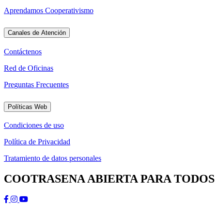
A
p
r
e
n
d
a
m
o
s
C
o
o
p
e
r
a
t
i
v
i
s
m
o
Canales de Atención
C
o
n
t
á
c
t
e
n
o
s
R
e
d
d
e
O
f
i
c
i
n
a
s
P
r
e
g
u
n
t
a
s
F
r
e
c
u
e
n
t
e
s
Políticas Web
C
o
n
d
i
c
i
o
n
e
s
d
e
u
s
o
P
o
l
í
t
i
c
a
d
e
P
r
i
v
a
c
i
d
a
d
T
r
a
t
a
m
i
e
n
t
o
d
e
d
a
t
o
s
p
e
r
s
o
n
a
l
e
s
COOTRASENA ABIERTA PARA TODOS