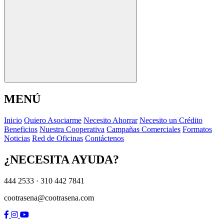
MENÚ
I
n
i
c
i
o
Q
u
i
e
r
o
A
s
o
c
i
a
r
m
e
N
e
c
e
s
i
t
o
A
h
o
r
r
a
r
N
e
c
e
s
i
t
o
u
n
C
r
é
d
i
t
o
B
e
n
e
f
i
c
i
o
s
N
u
e
s
t
r
a
C
o
o
p
e
r
a
t
i
v
a
C
a
m
p
a
ñ
a
s
C
o
m
e
r
c
i
a
l
e
s
F
o
r
m
a
t
o
s
N
o
t
i
c
i
a
s
R
e
d
d
e
O
f
i
c
i
n
a
s
C
o
n
t
á
c
t
e
n
o
s
¿NECESITA AYUDA?
444 2533 · 310 442 7841
cootrasena@cootrasena.com