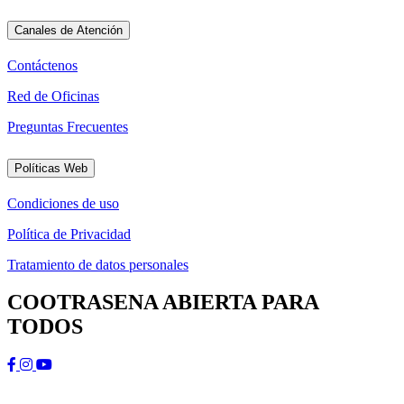
Canales de Atención
C
o
n
t
á
c
t
e
n
o
s
R
e
d
d
e
O
f
i
c
i
n
a
s
P
r
e
g
u
n
t
a
s
F
r
e
c
u
e
n
t
e
s
Políticas Web
C
o
n
d
i
c
i
o
n
e
s
d
e
u
s
o
P
o
l
í
t
i
c
a
d
e
P
r
i
v
a
c
i
d
a
d
T
r
a
t
a
m
i
e
n
t
o
d
e
d
a
t
o
s
p
e
r
s
o
n
a
l
e
s
COOTRASENA ABIERTA PARA
TODOS