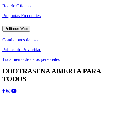
R
e
d
d
e
O
f
i
c
i
n
a
s
P
r
e
g
u
n
t
a
s
F
r
e
c
u
e
n
t
e
s
Políticas Web
C
o
n
d
i
c
i
o
n
e
s
d
e
u
s
o
P
o
l
í
t
i
c
a
d
e
P
r
i
v
a
c
i
d
a
d
T
r
a
t
a
m
i
e
n
t
o
d
e
d
a
t
o
s
p
e
r
s
o
n
a
l
e
s
COOTRASENA ABIERTA PARA
TODOS