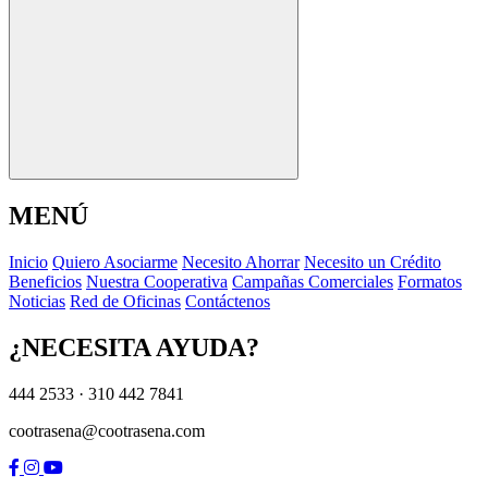
MENÚ
I
n
i
c
i
o
Q
u
i
e
r
o
A
s
o
c
i
a
r
m
e
N
e
c
e
s
i
t
o
A
h
o
r
r
a
r
N
e
c
e
s
i
t
o
u
n
C
r
é
d
i
t
o
B
e
n
e
f
i
c
i
o
s
N
u
e
s
t
r
a
C
o
o
p
e
r
a
t
i
v
a
C
a
m
p
a
ñ
a
s
C
o
m
e
r
c
i
a
l
e
s
F
o
r
m
a
t
o
s
N
o
t
i
c
i
a
s
R
e
d
d
e
O
f
i
c
i
n
a
s
C
o
n
t
á
c
t
e
n
o
s
¿NECESITA AYUDA?
444 2533 · 310 442 7841
cootrasena@cootrasena.com