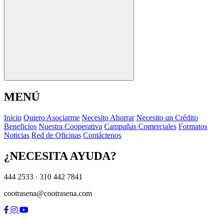
MENÚ
I
n
i
c
i
o
Q
u
i
e
r
o
A
s
o
c
i
a
r
m
e
N
e
c
e
s
i
t
o
A
h
o
r
r
a
r
N
e
c
e
s
i
t
o
u
n
C
r
é
d
i
t
o
B
e
n
e
f
i
c
i
o
s
N
u
e
s
t
r
a
C
o
o
p
e
r
a
t
i
v
a
C
a
m
p
a
ñ
a
s
C
o
m
e
r
c
i
a
l
e
s
F
o
r
m
a
t
o
s
N
o
t
i
c
i
a
s
R
e
d
d
e
O
f
i
c
i
n
a
s
C
o
n
t
á
c
t
e
n
o
s
¿NECESITA AYUDA?
444 2533 · 310 442 7841
cootrasena@cootrasena.com