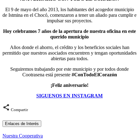
El 9 de mayo del año 2013, los habitantes del acogedor municipio
de Istmina en el Chocó, comenzaron a tener un aliado para cumplir e
impulsar sus proyectos.
Hoy celebramos 7 años de la apertura de nuestra oficina en este
querido municipio
Años donde el ahorro, el crédito y los beneficios sociales han
permitido que nuestros asociados encuentren y tengan oportunidades
abiertas para todos.
Seguiremos trabajando por este municipio y por todos donde
Cootrasena está presente
#ConTodoElCorazón
¡Feliz aniversario!
SIGUENOS EN INSTAGRAM
share
Compartir
Enlaces de Interés
N
u
e
s
t
r
a
C
o
o
p
e
r
a
t
i
v
a