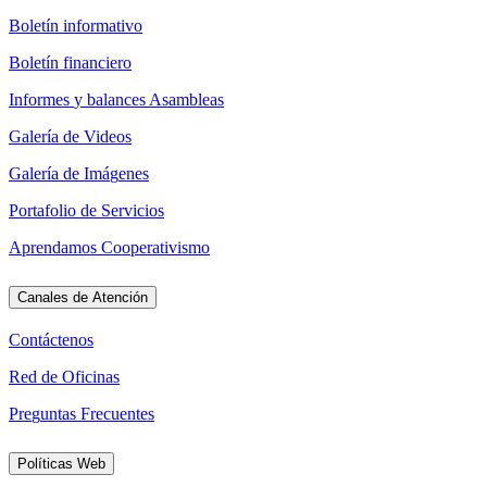
B
o
l
e
t
í
n
i
n
f
o
r
m
a
t
i
v
o
B
o
l
e
t
í
n
f
i
n
a
n
c
i
e
r
o
I
n
f
o
r
m
e
s
y
b
a
l
a
n
c
e
s
A
s
a
m
b
l
e
a
s
G
a
l
e
r
í
a
d
e
V
i
d
e
o
s
G
a
l
e
r
í
a
d
e
I
m
á
g
e
n
e
s
P
o
r
t
a
f
o
l
i
o
d
e
S
e
r
v
i
c
i
o
s
A
p
r
e
n
d
a
m
o
s
C
o
o
p
e
r
a
t
i
v
i
s
m
o
Canales de Atención
C
o
n
t
á
c
t
e
n
o
s
R
e
d
d
e
O
f
i
c
i
n
a
s
P
r
e
g
u
n
t
a
s
F
r
e
c
u
e
n
t
e
s
Políticas Web