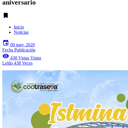
aniversario
turned_in
Inicio
Noticias
event
09 may. 2020
Fecha Publicación
visibility
438 Vistas Vistas
Leído 438 Veces