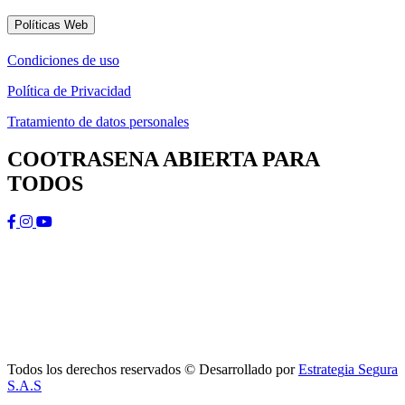
Políticas Web
C
o
n
d
i
c
i
o
n
e
s
d
e
u
s
o
P
o
l
í
t
i
c
a
d
e
P
r
i
v
a
c
i
d
a
d
T
r
a
t
a
m
i
e
n
t
o
d
e
d
a
t
o
s
p
e
r
s
o
n
a
l
e
s
COOTRASENA ABIERTA PARA
TODOS
Todos los derechos reservados © Desarrollado por
E
s
t
r
a
t
e
g
i
a
S
e
g
u
r
a
S
.
A
.
S