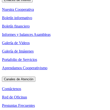
N
u
e
s
t
r
a
C
o
o
p
e
r
a
t
i
v
a
B
o
l
e
t
í
n
i
n
f
o
r
m
a
t
i
v
o
B
o
l
e
t
í
n
f
i
n
a
n
c
i
e
r
o
I
n
f
o
r
m
e
s
y
b
a
l
a
n
c
e
s
A
s
a
m
b
l
e
a
s
G
a
l
e
r
í
a
d
e
V
i
d
e
o
s
G
a
l
e
r
í
a
d
e
I
m
á
g
e
n
e
s
P
o
r
t
a
f
o
l
i
o
d
e
S
e
r
v
i
c
i
o
s
A
p
r
e
n
d
a
m
o
s
C
o
o
p
e
r
a
t
i
v
i
s
m
o
Canales de Atención
C
o
n
t
á
c
t
e
n
o
s
R
e
d
d
e
O
f
i
c
i
n
a
s
P
r
e
g
u
n
t
a
s
F
r
e
c
u
e
n
t
e
s