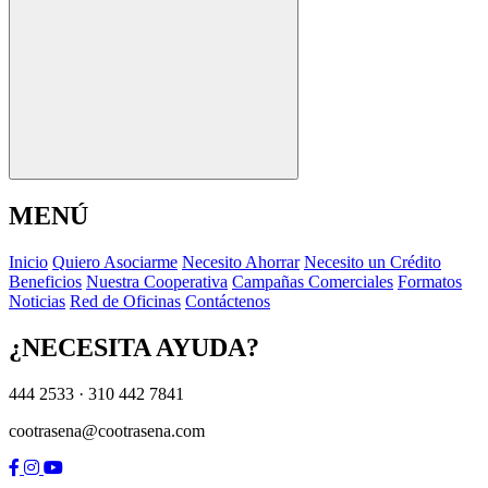
MENÚ
I
n
i
c
i
o
Q
u
i
e
r
o
A
s
o
c
i
a
r
m
e
N
e
c
e
s
i
t
o
A
h
o
r
r
a
r
N
e
c
e
s
i
t
o
u
n
C
r
é
d
i
t
o
B
e
n
e
f
i
c
i
o
s
N
u
e
s
t
r
a
C
o
o
p
e
r
a
t
i
v
a
C
a
m
p
a
ñ
a
s
C
o
m
e
r
c
i
a
l
e
s
F
o
r
m
a
t
o
s
N
o
t
i
c
i
a
s
R
e
d
d
e
O
f
i
c
i
n
a
s
C
o
n
t
á
c
t
e
n
o
s
¿NECESITA AYUDA?
444 2533 · 310 442 7841
cootrasena@cootrasena.com