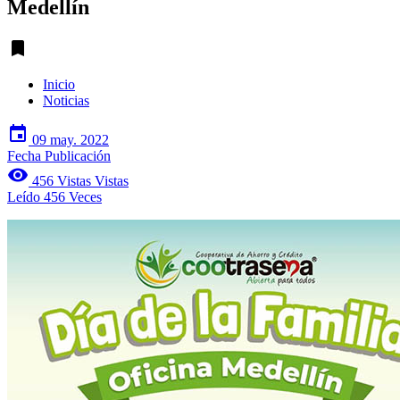
Medellín
turned_in
Inicio
Noticias
event
09 may. 2022
Fecha Publicación
visibility
456 Vistas Vistas
Leído 456 Veces